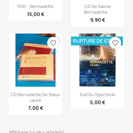
Aperçu rapide
Aperçu rapide


DVD – Bernadette
CD De Sainte
Bernadette...
15,00 €
9,90 €
RUPTURE DE STOCK
favorite_border
favorite_border
Aperçu rapide
Aperçu rapide


CD Bernadette De Sœur
Dvd Du Spectacle
Laure
5,00 €
7,00 €
Affichage 1-4 de 4 article(s)