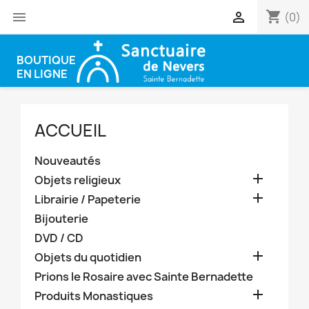
shopping_cart


(0)
BOUTIQUE
EN LIGNE
ACCUEIL
Nouveautés

Objets religieux

Librairie / Papeterie
Bijouterie
DVD / CD

Objets du quotidien
Prions le Rosaire avec Sainte Bernadette

Produits Monastiques