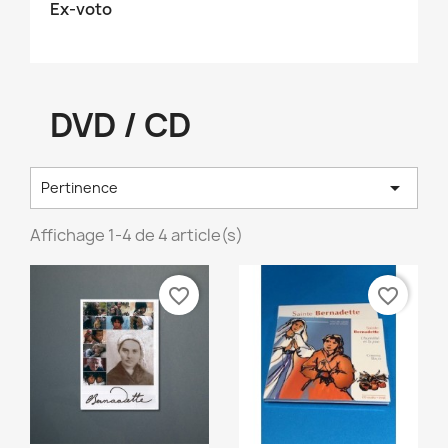
Ex-voto
DVD / CD

Pertinence
Affichage 1-4 de 4 article(s)
favorite_border
favorite_border