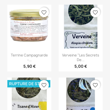
favorite_border
favorite_border
Aperçu rapide
Aperçu rapide


Terrine Campagnarde
Verveine "les Secrets
-...
De...
5,90 €
5,00 €
RUPTURE DE STOCK
favorite_border
favorite_border