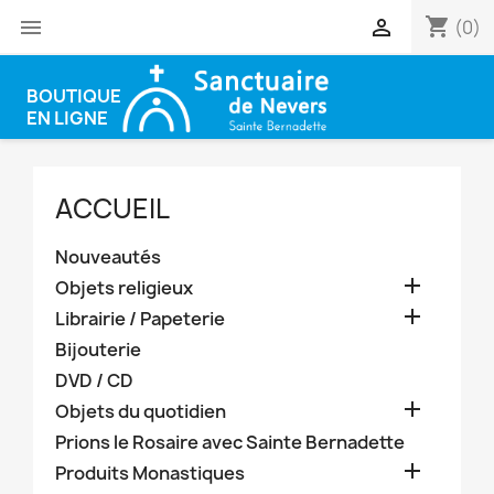
shopping_cart


(0)
BOUTIQUE
EN LIGNE
ACCUEIL
Nouveautés

Objets religieux

Librairie / Papeterie
Bijouterie
DVD / CD

Objets du quotidien
Prions le Rosaire avec Sainte Bernadette

Produits Monastiques