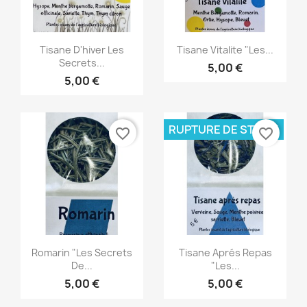
Aperçu rapide
Aperçu rapide


Tisane D'hiver Les
Tisane Vitalite "les...
Secrets...
5,00 €
5,00 €
RUPTURE DE STOCK
favorite_border
favorite_border
Aperçu rapide
Aperçu rapide


Romarin "les Secrets
Tisane Aprés Repas
De...
"les...
5,00 €
5,00 €