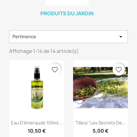
PRODUITS DU JARDIN

Pertinence
Affichage 1-14 de 14 article(s)
favorite_border
favorite_border
Aperçu rapide
Aperçu rapide


Eau D'émeraude 100ml...
Tilleul "Les Secrets De...
10,50 €
5,00 €