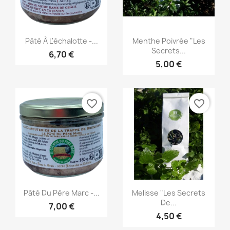
Aperçu rapide
Aperçu rapide


Pâté À L'échalotte -...
Menthe Poivrée "Les
Secrets...
6,70 €
5,00 €
favorite_border
favorite_border
Aperçu rapide
Aperçu rapide


Pâté Du Père Marc -...
Melisse "Les Secrets
De...
7,00 €
4,50 €