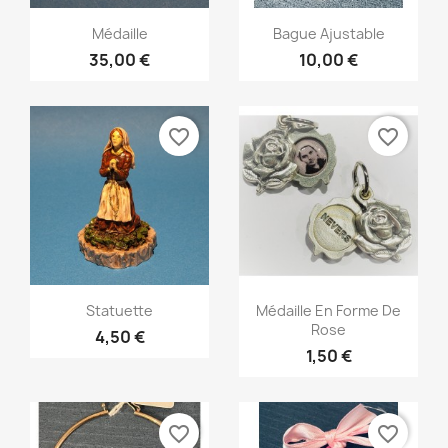
Aperçu rapide
Aperçu rapide


Médaille
Bague Ajustable
35,00 €
10,00 €
favorite_border
favorite_border
Aperçu rapide
Aperçu rapide


Statuette
Médaille En Forme De
Rose
4,50 €
1,50 €
favorite_border
favorite_border