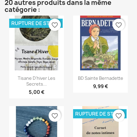
20 autres produits dans la même
catégorie :
RUPTURE DE STOCK
favorite_border
favorite_border
Aperçu rapide
Aperçu rapide


Tisane D'hiver Les
BD Sainte Bernadette
Secrets...
9,99 €
5,00 €
RUPTURE DE STOCK
favorite_border
favorite_border