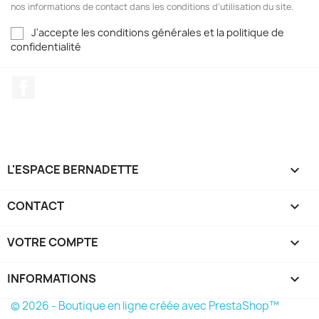
nos informations de contact dans les conditions d'utilisation du site.
J'accepte les conditions générales et la politique de
confidentialité
Facebook
L'ESPACE BERNADETTE

CONTACT

VOTRE COMPTE

INFORMATIONS
keyboard_arrow_down
© 2026 - Boutique en ligne créée avec PrestaShop™