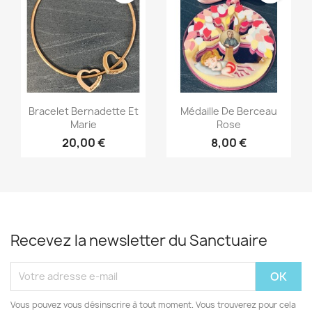
Aperçu rapide
Aperçu rapide


Bracelet Bernadette Et
Médaille De Berceau
Marie
Rose
20,00 €
8,00 €
Recevez la newsletter du Sanctuaire
Vous pouvez vous désinscrire à tout moment. Vous trouverez pour cela