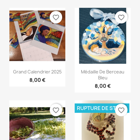
favorite_border
favorite_border
Aperçu rapide
Aperçu rapide


Grand Calendrier 2025
Médaille De Berceau
Bleu
8,00 €
8,00 €
RUPTURE DE STOCK
favorite_border
favorite_border