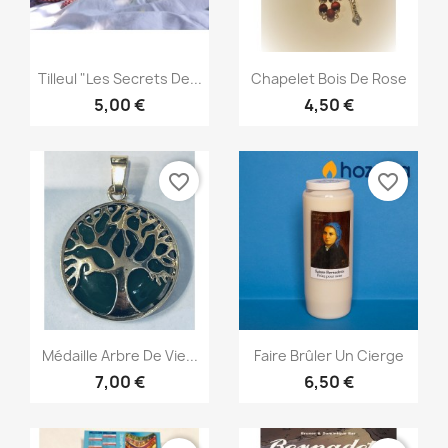
Aperçu rapide
Aperçu rapide


Tilleul "Les Secrets De...
Chapelet Bois De Rose
5,00 €
4,50 €
favorite_border
favorite_border
Aperçu rapide
Aperçu rapide


Médaille Arbre De Vie...
Faire Brûler Un Cierge
7,00 €
6,50 €