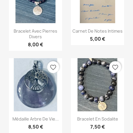
Aperçu rapide
Aperçu rapide


Bracelet Avec Pierres
Carnet De Notes Intimes
Divers
5,00 €
8,00 €
favorite_border
favorite_border
Aperçu rapide
Aperçu rapide


Médaille Arbre De Vie...
Bracelet En Sodalite
8,50 €
7,50 €