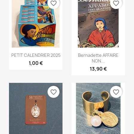
favorite_border
favorite_border
Aperçu rapide
Aperçu rapide


PETIT CALENDRIER 2025
Bernadette AFFAIRE
NON...
1,00 €
13,90 €
favorite_border
favorite_border