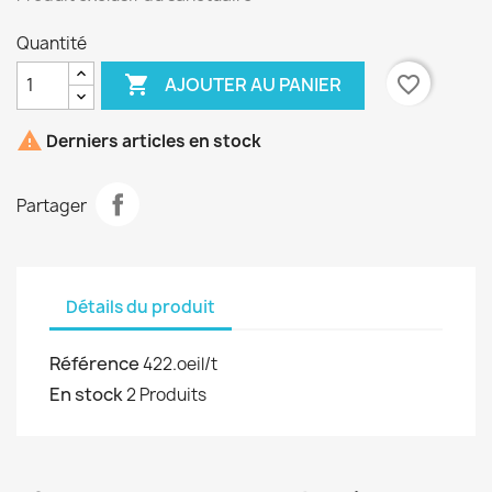
Quantité

favorite_border
AJOUTER AU PANIER

Derniers articles en stock
Partager
Détails du produit
Référence
422.oeil/t
En stock
2 Produits