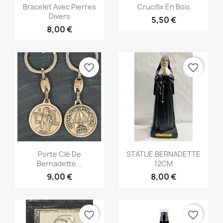
Aperçu rapide
Aperçu rapide


Bracelet Avec Pierres
Crucifix En Bois
Divers
5,50 €
8,00 €
favorite_border
favorite_border
Aperçu rapide
Aperçu rapide


Porte Clé De
STATUE BERNADETTE
Bernadette...
12CM
9,00 €
8,00 €
favorite_border
favorite_border