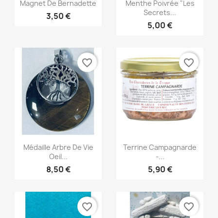
Aperçu rapide
Aperçu rapide


Magnet De Bernadette
Menthe Poivrée "Les
Secrets...
3,50 €
5,00 €
favorite_border
favorite_border
Aperçu rapide
Aperçu rapide


Médaille Arbre De Vie
Terrine Campagnarde
Oeil...
-...
8,50 €
5,90 €
favorite_border
favorite_border