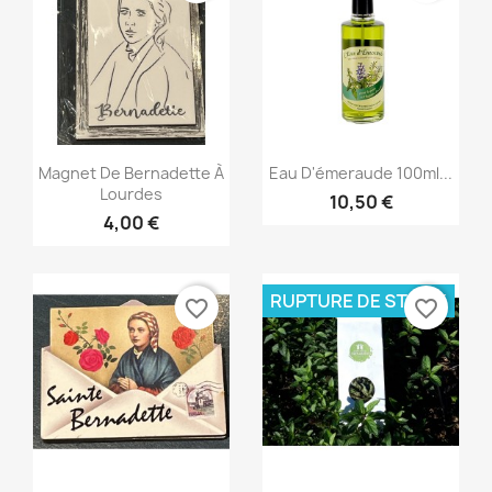
Aperçu rapide
Aperçu rapide


Magnet De Bernadette À
Eau D'émeraude 100ml...
Lourdes
10,50 €
4,00 €
RUPTURE DE STOCK
favorite_border
favorite_border