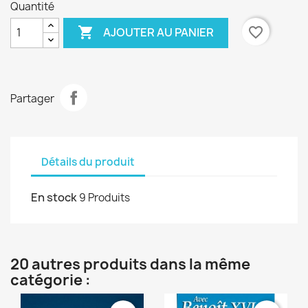
Quantité

favorite_border
AJOUTER AU PANIER
Partager
Détails du produit
En stock
9 Produits
20 autres produits dans la même
catégorie :