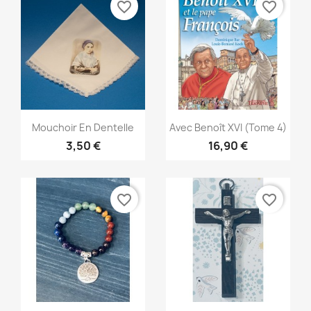
favorite_border
favorite_border
Aperçu rapide
Aperçu rapide


Mouchoir En Dentelle
Avec Benoît XVI (Tome 4)
3,50 €
16,90 €
favorite_border
favorite_border