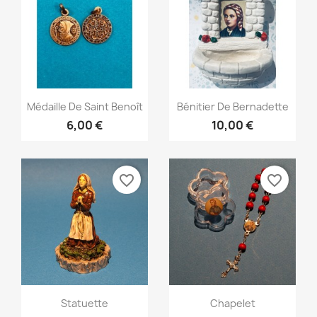
Aperçu rapide
Aperçu rapide


Médaille De Saint Benoît
Bénitier De Bernadette
6,00 €
10,00 €
favorite_border
favorite_border
Aperçu rapide
Aperçu rapide


Statuette
Chapelet