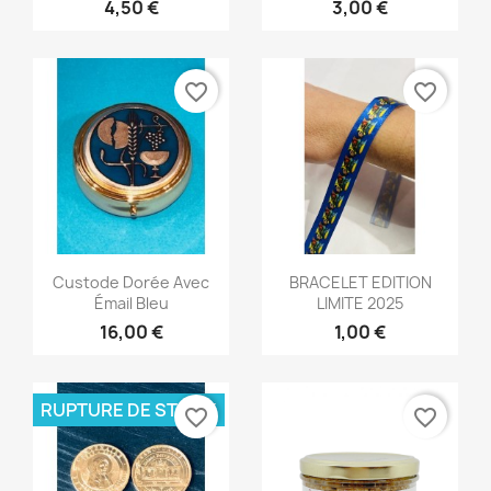
4,50 €
3,00 €
favorite_border
favorite_border
Aperçu rapide
Aperçu rapide


Custode Dorée Avec
BRACELET EDITION
Émail Bleu
LIMITE 2025
16,00 €
1,00 €
RUPTURE DE STOCK
favorite_border
favorite_border