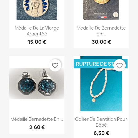
Aperçu rapide
Aperçu rapide


Médaille De La Vierge
Medaille De Bernadette
Argentée
En...
15,00 €
30,00 €
RUPTURE DE STOCK
favorite_border
favorite_border
Aperçu rapide
Aperçu rapide


Médaille Bernadette En...
Collier De Dentition Pour
Bébé
2,60 €
6,50 €