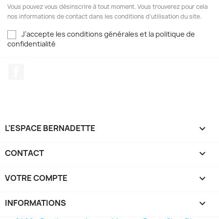
Vous pouvez vous désinscrire à tout moment. Vous trouverez pour cela
nos informations de contact dans les conditions d'utilisation du site.
J'accepte les conditions générales et la politique de
confidentialité
Facebook
L'ESPACE BERNADETTE

CONTACT

VOTRE COMPTE

INFORMATIONS
keyboard_arrow_down