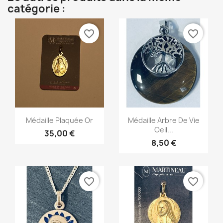
catégorie :
favorite_border
favorite_border
Aperçu rapide
Aperçu rapide


Médaille Plaquée Or
Médaille Arbre De Vie
Oeil...
35,00 €
8,50 €
favorite_border
favorite_border