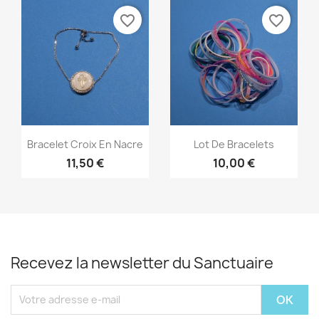
favorite_border
favorite_border
Aperçu rapide
Aperçu rapide


Bracelet Croix En Nacre
Lot De Bracelets
11,50 €
10,00 €
Recevez la newsletter du Sanctuaire