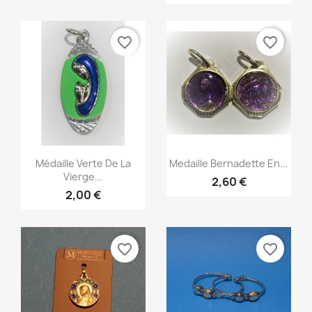
favorite_border
favorite_border
Aperçu rapide
Aperçu rapide


Médaille Verte De La
Medaille Bernadette En...
Vierge...
2,60 €
2,00 €
favorite_border
favorite_border