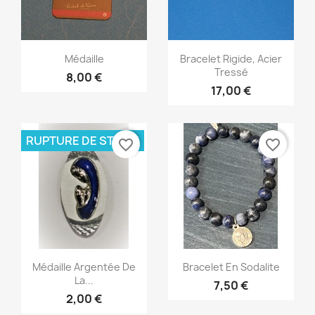
Aperçu rapide
Aperçu rapide


Médaille
Bracelet Rigide, Acier
Tressé
8,00 €
17,00 €
RUPTURE DE STOCK
favorite_border
favorite_border
Aperçu rapide
Aperçu rapide


Médaille Argentée De
Bracelet En Sodalite
La...
7,50 €
2,00 €