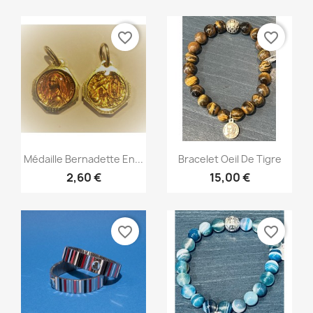
favorite_border
favorite_border
Aperçu rapide
Aperçu rapide


Médaille Bernadette En...
Bracelet Oeil De Tigre
2,60 €
15,00 €
favorite_border
favorite_border