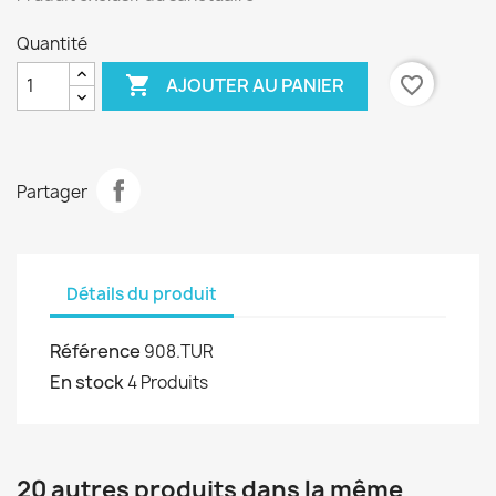
Quantité

favorite_border
AJOUTER AU PANIER
Partager
Détails du produit
Référence
908.TUR
En stock
4 Produits
20 autres produits dans la même