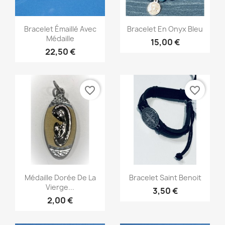
Aperçu rapide
Aperçu rapide


Bracelet Émaillé Avec
Bracelet En Onyx Bleu
Médaille
15,00 €
22,50 €
favorite_border
favorite_border
Aperçu rapide
Aperçu rapide


Médaille Dorée De La
Bracelet Saint Benoit
Vierge...
3,50 €
2,00 €