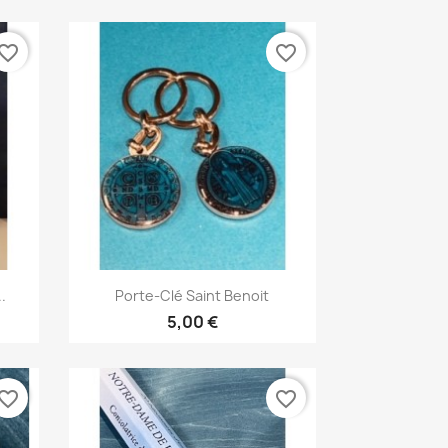
vorite_border
favorite_border
Aperçu rapide

.
Porte-Clé Saint Benoit
5,00 €
vorite_border
favorite_border