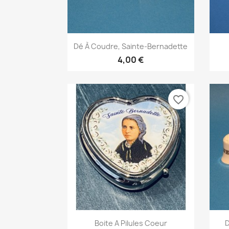
Aperçu rapide

Dé À Coudre, Sainte-Bernadette
4,00 €
favorite_border
Aperçu rapide

Boite A Pilules Coeur
D