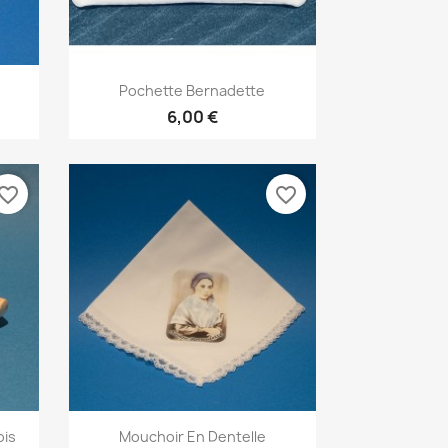
Aperçu rapide

e
Pochette Bernadette
6,00 €
vorite_border
favorite_border
Aperçu rapide

ois
Mouchoir En Dentelle