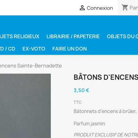
shopping_cart

Pan
Connexion
JETS RELIGIEUX
LIBRAIRIE / PAPETERIE
OBJETS DU 
D / CD
EX-VOTO
FAIRE UN DON
encens Sainte-Bernadette
BÂTONS D'ENCENS
3,50 €
TTC
Bâtonnets d'encens à brûler, 
Parfum jasmin
PRODUIT EXCLUSIF DE NOTR