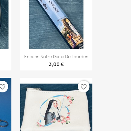
Aperçu rapide

Encens Notre Dame De Lourdes
3,00 €
vorite_border
favorite_border