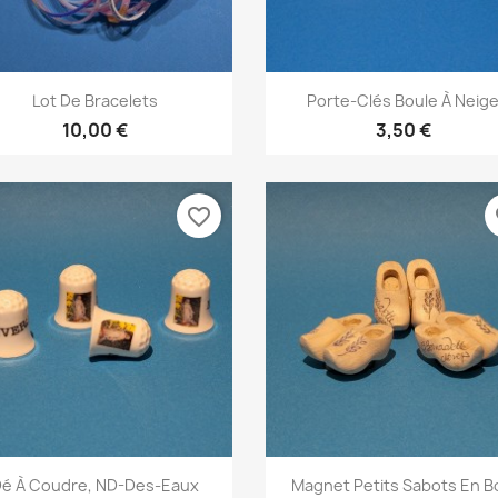
Aperçu rapide
Aperçu rapide


Lot De Bracelets
Porte-Clés Boule À Neig
10,00 €
3,50 €
favorite_border
fa
Aperçu rapide
Aperçu rapide


é À Coudre, ND-Des-Eaux
Magnet Petits Sabots En B