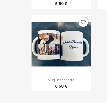
5,50 €
favorite_border
Aperçu rapide

Mug Bernadette
6,50 €