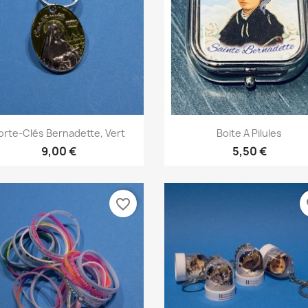
Aperçu rapide
Aperçu rapide


orte-Clés Bernadette, Vert
Boite A Pilules
9,00 €
5,50 €
favorite_border
fa