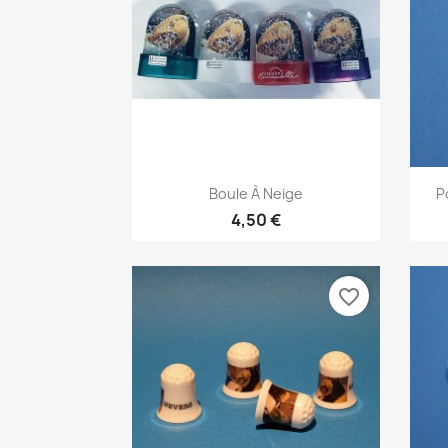
Aperçu rapide

Boule À Neige
P
4,50 €
favorite_border