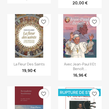
20,00 €
favorite_border
favorite_border
Aperçu rapide
Aperçu rapide


La Fleur Des Saints
Avec Jean-Paul II Et
Benoît...
19,90 €
16,96 €
RUPTURE DE STOCK
favorite_border
favorite_border