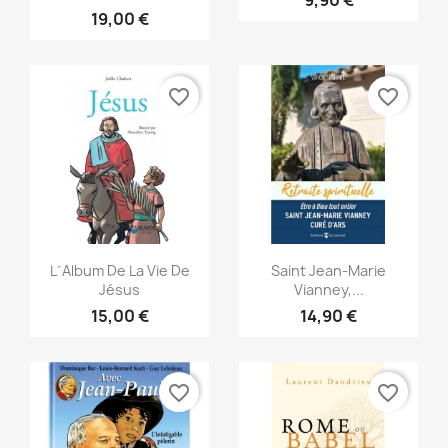
9,90 €
19,00 €
favorite_border
favorite_border
Aperçu rapide
Aperçu rapide


L´album De La Vie De
Saint Jean-Marie
Jésus
Vianney,...
15,00 €
14,90 €
favorite_border
favorite_border