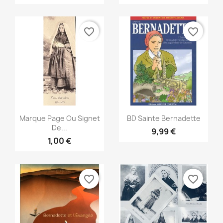
favorite_border
favorite_border
Aperçu rapide
Aperçu rapide


Marque Page Ou Signet
BD Sainte Bernadette
De...
9,99 €
1,00 €
favorite_border
favorite_border