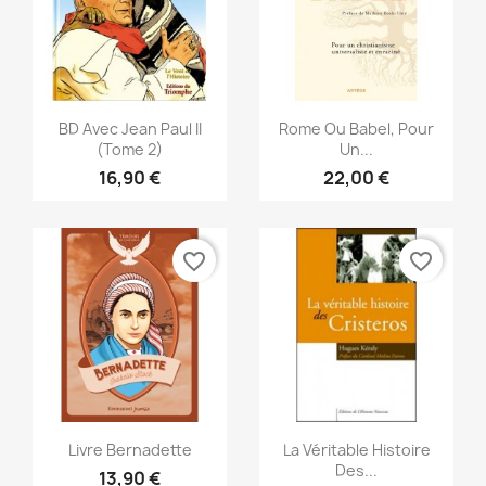
Aperçu rapide
Aperçu rapide


BD Avec Jean Paul II
Rome Ou Babel, Pour
(Tome 2)
Un...
16,90 €
22,00 €
favorite_border
favorite_border
Aperçu rapide
Aperçu rapide


Livre Bernadette
La Véritable Histoire
Des...
13,90 €