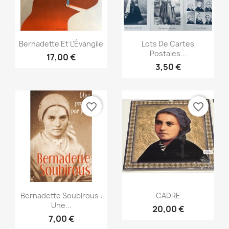
Aperçu rapide
Aperçu rapide


Bernadette Et L’Évangile
Lots De Cartes
Postales...
17,00 €
3,50 €
favorite_border
favorite_border
Aperçu rapide
Aperçu rapide


Bernadette Soubirous :
CADRE
Une...
20,00 €
7,00 €