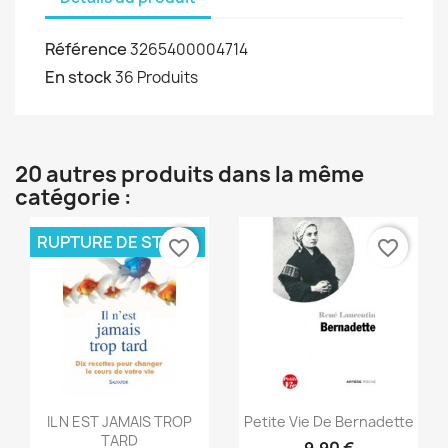
Référence
3265400004714
En stock
36 Produits
20 autres produits dans la même
catégorie :
RUPTURE DE STOCK
favorite_border
favorite_border
Aperçu rapide
Aperçu rapide


IL N EST JAMAIS TROP
Petite Vie De Bernadette
TARD