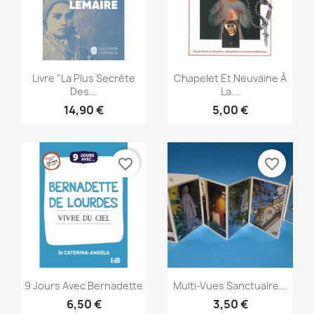
Aperçu rapide
Aperçu rapide


Livre "la Plus Secrète
Chapelet Et Neuvaine À
Des...
La...
14,90 €
5,00 €
favorite_border
favorite_border
Aperçu rapide
Aperçu rapide


9 Jours Avec Bernadette
Multi-Vues Sanctuaire...
6,50 €
3,50 €