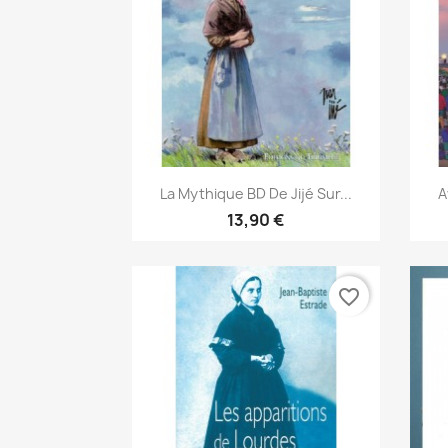
Aperçu rapide

La Mythique BD De Jijé Sur...
A
13,90 €
favorite_border