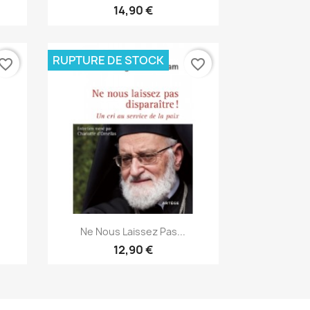
14,90 €
RUPTURE DE STOCK
vorite_border
favorite_border
Aperçu rapide

Ne Nous Laissez Pas...
12,90 €