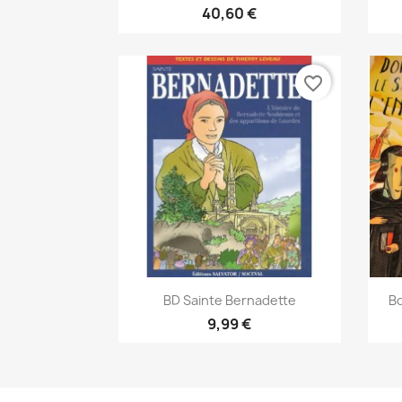
40,60 €
favorite_border
Aperçu rapide

BD Sainte Bernadette
Bd
9,99 €