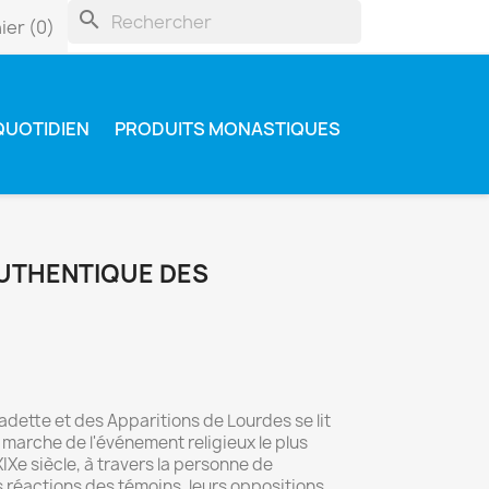
search
ier
(0)
QUOTIDIEN
PRODUITS MONASTIQUES
AUTHENTIQUE DES
adette et des Apparitions de Lourdes se lit
 marche de l'événement religieux le plus
IXe siècle, à travers la personne de
es réactions des témoins, leurs oppositions,