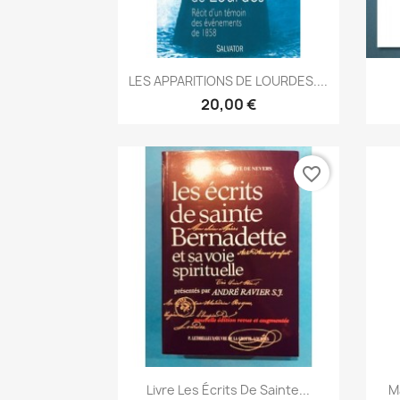
Aperçu rapide

LES APPARITIONS DE LOURDES....
20,00 €
favorite_border
Aperçu rapide

Livre Les Écrits De Sainte...
M