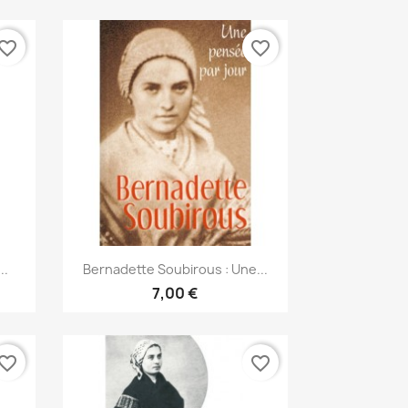
vorite_border
favorite_border
Aperçu rapide

..
Bernadette Soubirous : Une...
7,00 €
vorite_border
favorite_border