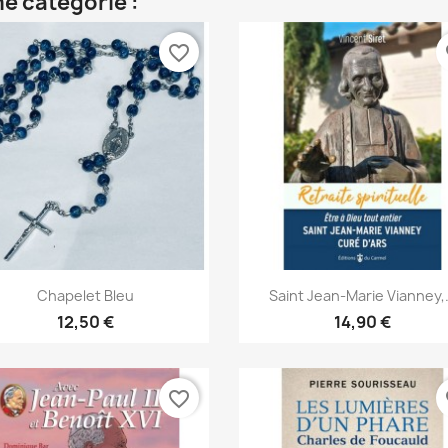
e catégorie :
favorite_border
fa
Aperçu rapide
Aperçu rapide


Chapelet Bleu
Saint Jean-Marie Vianney,.
12,50 €
14,90 €
favorite_border
fa