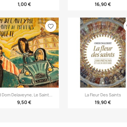
1,00 €
16,90 €
favorite_border
fa
Aperçu rapide
Aperçu rapide


 Dom Delaveyne, Le Saint...
La Fleur Des Saints
9,50 €
19,90 €