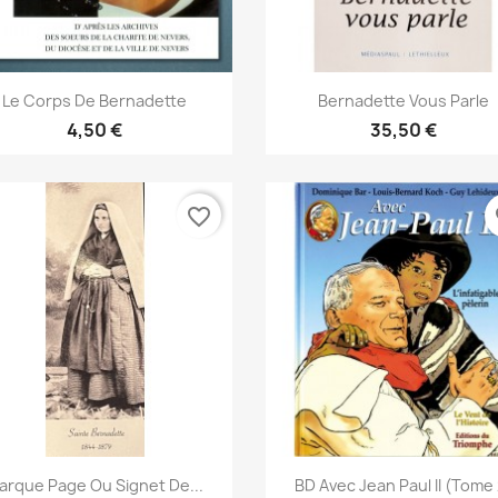
Aperçu rapide
Aperçu rapide


Le Corps De Bernadette
Bernadette Vous Parle
4,50 €
35,50 €
favorite_border
fa
Aperçu rapide
Aperçu rapide


arque Page Ou Signet De...
BD Avec Jean Paul II (Tome 