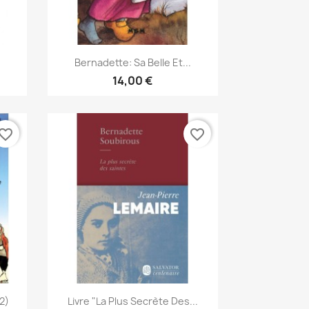
Aperçu rapide

Bernadette: Sa Belle Et...
14,00 €
vorite_border
favorite_border
Aperçu rapide

2)
Livre "la Plus Secrète Des...