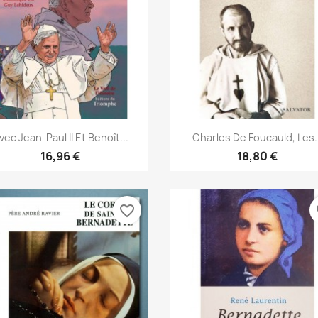
Aperçu rapide
Aperçu rapide


vec Jean-Paul II Et Benoît...
Charles De Foucauld, Les..
16,96 €
18,80 €
favorite_border
fa