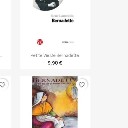
Aperçu rapide

.
Petite Vie De Bernadette
9,90 €
vorite_border
favorite_border