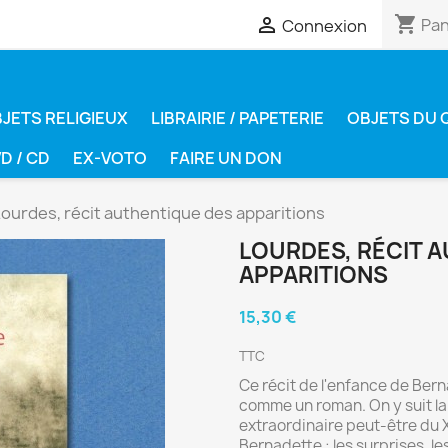
shopping_cart

Pan
Connexion
JETS RELIGIEUX
LIBRAIRIE / PAPETERIE
OBJETS DU 
D / CD
EX-VOTO
FAIRE UN DON
ourdes, récit authentique des apparitions
LOURDES, RÉCIT 
APPARITIONS
15,30 €
TTC
Ce récit de l'enfance de Bern
comme un roman. On y suit la
extraordinaire peut-être du X
Bernadette : les surprises, l